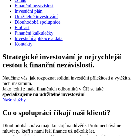
O nás
Finanční nezávislost
Investiční plán
Udržitelné investování
Dlouhodobá spolupráce
FinCast
Finanční kalkulačky
Investiční aplikace a data
Kontakty
Strategické investování je nejrychlejší
cestou k finanční nezávislosti.
Naučíme vás, jak rozpoznat solidní investiční příležitosti a vytěžit z
nich maximum.
Jako jedni z mála finančních odborníků v ČR se také
specializujeme na udržitelné investování
.
Naše služby
Co o spolupráci říkají naši klienti?
Dlouhodobá správa majetku stojí na důvěře. Proto necháváme
mluvit ty, kteří s námi řeší finance už několik let.