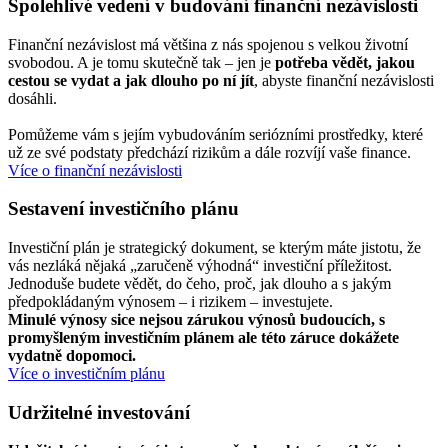
Spolehlivé vedení v budování finanční nezávislosti
Finanční nezávislost má většina z nás spojenou s velkou životní
svobodou. A je tomu skutečně tak –
jen je
potřeba vědět, jakou
cestou se vydat a jak dlouho po ní jít
, abyste finanční nezávislosti
dosáhli.
Pomůžeme vám s jejím vybudováním seriózními prostředky, které
už ze své podstaty předchází rizikům a dále rozvíjí vaše finance.
Více o finanční nezávislosti
Sestavení investičního plánu
Investiční plán je strategický dokument, se kterým máte jistotu, že
vás nezláká nějaká „zaručeně výhodná“ investiční příležitost.
Jednoduše budete vědět, do čeho, proč, jak dlouho a s jakým
předpokládaným výnosem – i rizikem – investujete.
Minulé výnosy sice nejsou zárukou výnosů budoucích, s
promyšleným investičním plánem ale této záruce dokážete
vydatně dopomoci.
Více o investičním plánu
Udržitelné investování