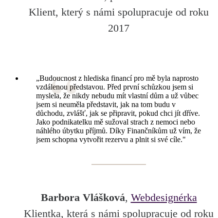
Klient, který s námi spolupracuje od roku
2017
„Budoucnost z hlediska financí pro mě byla naprosto
vzdálenou představou. Před první schůzkou jsem si
myslela, že nikdy nebudu mít vlastní dům a už vůbec
jsem si neuměla představit, jak na tom budu v
důchodu, zvlášť, jak se připravit, pokud chci jít dříve.
Jako podnikatelku mě sužoval strach z nemoci nebo
náhlého úbytku příjmů. Díky Finančníkům už vím, že
jsem schopna vytvořit rezervu a plnit si své cíle."
Barbora Vlášková
,
Webdesignérka
Klientka, která s námi spolupracuje od roku