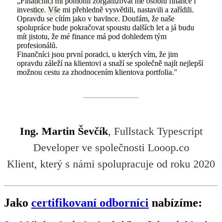
„Finančníci mi pomohli zorganizovat mé osobní finance i
investice. Vše mi přehledně vysvětlili, nastavili a zařídili.
Opravdu se cítím jako v bavlnce. Doufám, že naše
spolupráce bude pokračovat spoustu dalších let a já budu
mít jistotu, že mé finance má pod dohledem tým
profesionálů.
Finančníci jsou první poradci, u kterých vím, že jim
opravdu záleží na klientovi a snaží se společně najít nejlepší
možnou cestu za zhodnocením klientova portfolia."
Ing. Martin Ševčík
, Fullstack Typescript
Developer ve společnosti Looop.co
Klient, který s námi spolupracuje od roku 2020
Jako
certifikovaní odborníci
nabízíme: