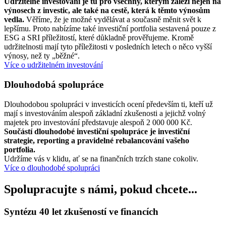
Udržitelné investování je tu pro všechny, kterým záleží nejen na
výnosech z investic, ale také na cestě, která k těmto výnosům
vedla.
Věříme, že je možné vydělávat a současně měnit svět k
lepšímu. Proto nabízíme také investiční portfolia sestavená pouze z
ESG a SRI příležitostí, které důkladně prověřujeme. Kromě
udržitelnosti mají tyto příležitosti v posledních letech o něco vyšší
výnosy, než ty „běžné“.
Více o udržitelném investování
Dlouhodobá spolupráce
Dlouhodobou spolupráci v investicích ocení především ti, kteří už
mají s investováním alespoň základní zkušenosti a jejichž volný
majetek pro investování představuje alespoň 2 000 000 Kč.
Součástí dlouhodobé investiční spolupráce je investiční
strategie, reporting a pravidelné rebalancování vašeho
portfolia.
Udržíme vás v klidu, ať se na finančních trzích stane cokoliv.
Více o dlouhodobé spolupráci
Spolupracujte s námi, pokud chcete...
Syntézu 40 let zkušeností ve financích