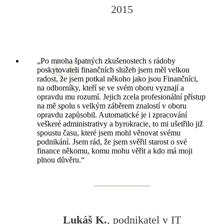
2015
„Po mnoha špatných zkušenostech s rádoby
poskytovateli finančních služeb jsem měl velkou
radost, že jsem potkal někoho jako jsou Finančníci,
na odborníky, kteří se ve svém oboru vyznají a
opravdu mu rozumí. Jejich zcela profesionální přístup
na mě spolu s velkým záběrem znalostí v oboru
opravdu zapůsobil. Automatické je i zpracování
veškeré administrativy a byrokracie, to mi ušetřilo již
spoustu času, které jsem mohl věnovat svému
podnikání. Jsem rád, že jsem svěřil starost o své
finance někomu, komu mohu věřit a kdo má moji
plnou důvěru.“
Lukáš K.
, podnikatel v IT