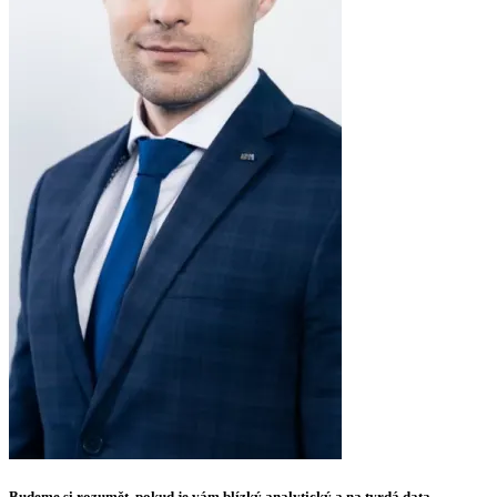
Budeme si rozumět, pokud je vám blízký analytický a na tvrdá data