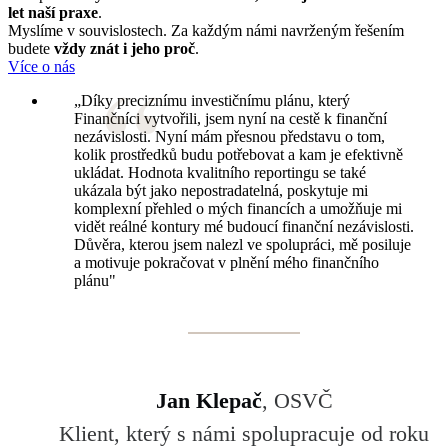
let naší praxe
.
Myslíme v souvislostech. Za každým námi navrženým řešením
budete
vždy znát i jeho proč
.
Více o nás
„Díky preciznímu investičnímu plánu, který
Finančníci vytvořili, jsem nyní na cestě k finanční
nezávislosti. Nyní mám přesnou představu o tom,
kolik prostředků budu potřebovat a kam je efektivně
ukládat. Hodnota kvalitního reportingu se také
ukázala být jako nepostradatelná, poskytuje mi
komplexní přehled o mých financích a umožňuje mi
vidět reálné kontury mé budoucí finanční nezávislosti.
Důvěra, kterou jsem nalezl ve spolupráci, mě posiluje
a motivuje pokračovat v plnění mého finančního
plánu"
Jan Klepač
, OSVČ
Klient, který s námi spolupracuje od roku