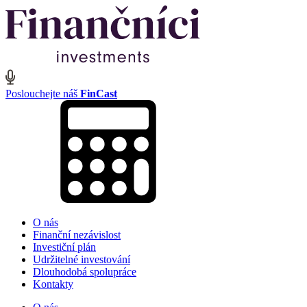
Poslouchejte náš
FinCast
O nás
Finanční nezávislost
Investiční plán
Udržitelné investování
Dlouhodobá spolupráce
Kontakty